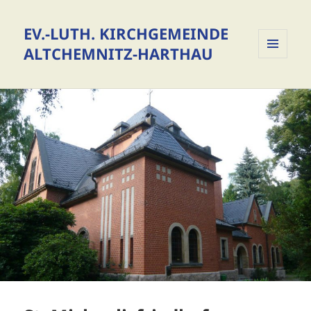
EV.-LUTH. KIRCHGEMEINDE
ALTCHEMNITZ-HARTHAU
MENÜ
UND
WIDGETS