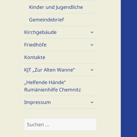
Kinder und Jugendliche
Gemeindebrief
untermenü
Kirchgebäude
öffnen
untermenü
Friedhöfe
öffnen
Kontakte
untermenü
KJT „Zur Alten Wanne“
öffnen
„Helfende Hände“
Rumänienhilfe Chemnitz
untermenü
Impressum
öffnen
Suchen
nach: