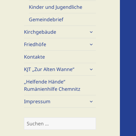
Kinder und Jugendliche
Gemeindebrief
untermenü
Kirchgebäude
öffnen
untermenü
Friedhöfe
öffnen
Kontakte
untermenü
KJT „Zur Alten Wanne“
öffnen
„Helfende Hände“
Rumänienhilfe Chemnitz
untermenü
Impressum
öffnen
Suchen
nach: